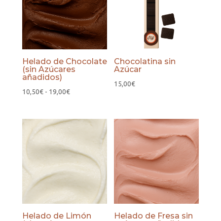
Helado de Chocolate
Chocolatina sin
(sin Azúcares
Azúcar
añadidos)
15,00
€
Rango
10,50
€
-
19,00
€
de
precios:
desde
10,50€
hasta
19,00€
Helado de Limón
Helado de Fresa sin