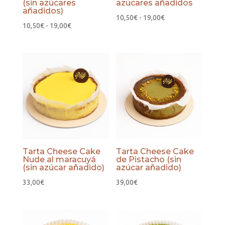
(sin azúcares
azúcares añadidos
añadidos)
Rango
10,50
€
-
19,00
€
Rango
10,50
€
-
19,00
€
de
de
precios:
precios:
desde
desde
10,50€
10,50€
hasta
hasta
19,00€
19,00€
Tarta Cheese Cake
Tarta Cheese Cake
Nude al maracuyá
de Pistacho (sin
(sin azúcar añadido)
azúcar añadido)
33,00
€
39,00
€