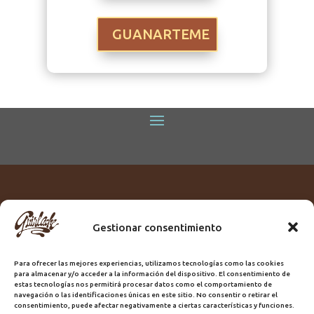
GUANARTEME
Gestionar consentimiento
Titular:
ROME GUIRLACHE SL.
CIF:
B76230028
Para ofrecer las mejores experiencias, utilizamos tecnologías como las cookies
Domicilio:
Calle Triana, 68
para almacenar y/o acceder a la información del dispositivo. El consentimiento de
Ciudad:
Las Palmas de Gran Canaria
estas tecnologías nos permitirá procesar datos como el comportamiento de
navegación o las identificaciones únicas en este sitio. No consentir o retirar el
Registro Sanitario:
GC/20/PH/7192
consentimiento, puede afectar negativamente a ciertas características y funciones.