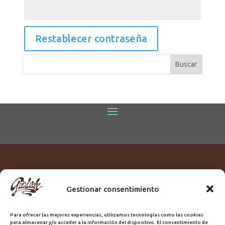
Restablecer contraseña
Gestionar consentimiento
Titular:
ROME GUIRLACHE SL.
CIF:
B76230028
Para ofrecer las mejores experiencias, utilizamos tecnologías como las cookies
Domicilio:
Calle Triana, 68
para almacenar y/o acceder a la información del dispositivo. El consentimiento de