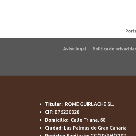
Port
Aviso legal
Política de privacida
Titular:
ROME GUIRLACHE SL.
CIF:
B76230028
Domicilio:
Calle Triana, 68
Ciudad:
Las Palmas de Gran Canaria
Registro Sanitario:
GC/20/PH/7192