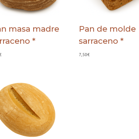
an masa madre
Pan de molde
rraceno *
sarraceno *
€
7,50
€