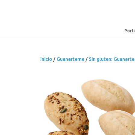
Port
Inicio
/
Guanarteme
/
Sin gluten: Guanart