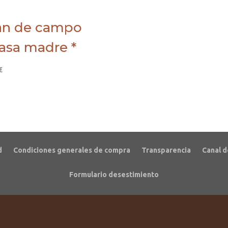
an de campo
sa madre *
€
d
Condiciones generales de compra
Transparencia
Canal d
Formulario desestimiento