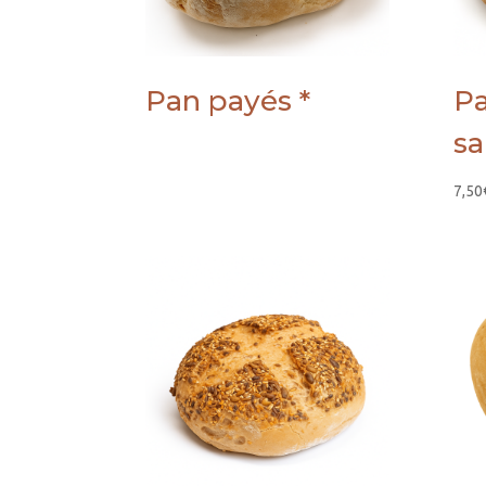
Pan payés *
P
sa
7,50