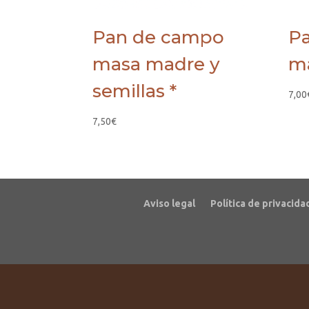
Pan de campo
P
masa madre y
ma
semillas *
7,00
7,50
€
Aviso legal
Política de privacida