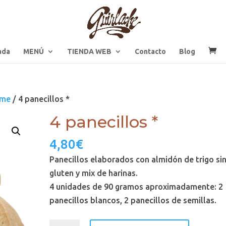
ada
MENÚ
TIENDA WEB
Contacto
Blog
eme
/ 4 panecillos *
4 panecillos *
4,80
€
Panecillos elaborados con almidón de trigo si
gluten y mix de harinas.
4 unidades de 90 gramos aproximadamente: 2
panecillos blancos, 2 panecillos de semillas.
4