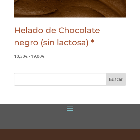
Helado de Chocolate
negro (sin lactosa) *
Rango
10,50
€
-
19,00
€
de
precios:
desde
10,50€
hasta
19,00€