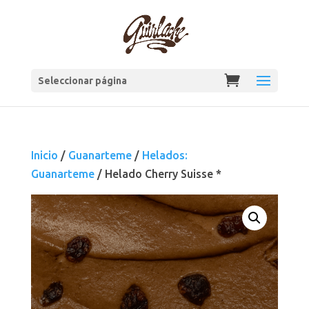
Seleccionar página
Inicio
/
Guanarteme
/
Helados:
Guanarteme
/ Helado Cherry Suisse *