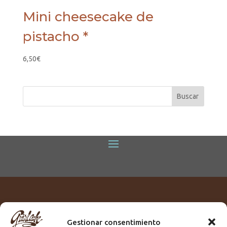
Mini cheesecake de
pistacho *
6,50
€
Gestionar consentimiento
Titular:
ROME GUIRLACHE SL.