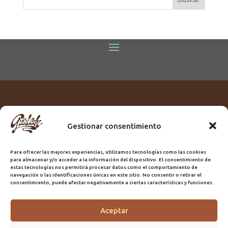
Gestionar consentimiento
Titular:
ROME GUIRLACHE SL.
CIF:
B76230028
Para ofrecer las mejores experiencias, utilizamos tecnologías como las cookies
Domicilio:
Calle Triana, 68
para almacenar y/o acceder a la información del dispositivo. El consentimiento de
Ciudad:
Las Palmas de Gran Canaria
estas tecnologías nos permitirá procesar datos como el comportamiento de
navegación o las identificaciones únicas en este sitio. No consentir o retirar el
Registro Sanitario:
GC/20/PH/7192
consentimiento, puede afectar negativamente a ciertas características y funciones.
Aceptar
@2025 Guirlache | Mantenimiento CLYMA Informática