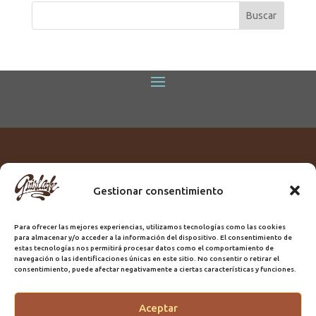
Gestionar consentimiento
Titular:
ROME GUIRLACHE SL.
CIF:
B76230028
Para ofrecer las mejores experiencias, utilizamos tecnologías como las cookies
Domicilio:
Calle Triana, 68
para almacenar y/o acceder a la información del dispositivo. El consentimiento de
Ciudad:
Las Palmas de Gran Canaria
estas tecnologías nos permitirá procesar datos como el comportamiento de
navegación o las identificaciones únicas en este sitio. No consentir o retirar el
Registro Sanitario:
GC/20/PH/7192
consentimiento, puede afectar negativamente a ciertas características y funciones.
Aceptar