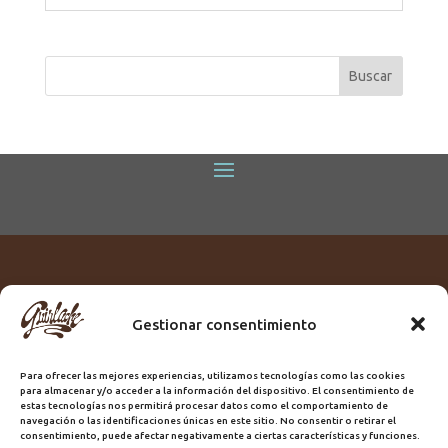
Gestionar consentimiento
Titular:
ROME GUIRLACHE SL.
CIF:
B76230028
Para ofrecer las mejores experiencias, utilizamos tecnologías como las cookies
Domicilio:
Calle Triana, 68
para almacenar y/o acceder a la información del dispositivo. El consentimiento de
Ciudad:
Las Palmas de Gran Canaria
estas tecnologías nos permitirá procesar datos como el comportamiento de
navegación o las identificaciones únicas en este sitio. No consentir o retirar el
Registro Sanitario:
GC/20/PH/7192
consentimiento, puede afectar negativamente a ciertas características y funciones.