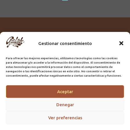
Gestionar consentimiento
Titular:
ROME GUIRLACHE SL.
CIF:
B76230028
Para ofrecer las mejores experiencias, utilizamos tecnologías como las cookies
Domicilio:
Calle Triana, 68
para almacenar y/o acceder a la información del dispositivo. El consentimiento de
Ciudad:
Las Palmas de Gran Canaria
estas tecnologías nos permitirá procesar datos como el comportamiento de
navegación o las identificaciones únicas en este sitio. No consentir o retirar el
Registro Sanitario:
GC/20/PH/7192
consentimiento, puede afectar negativamente a ciertas características y funciones.
Aceptar
@2025 Guirlache | Mantenimiento CLYMA Informática
Denegar
Ver preferencias