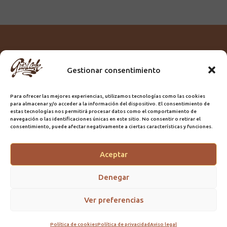
Gestionar consentimiento
Titular:
ROME GUIRLACHE SL.
CIF:
B76230028
Para ofrecer las mejores experiencias, utilizamos tecnologías como las cookies
Domicilio:
Calle Triana, 68
para almacenar y/o acceder a la información del dispositivo. El consentimiento de
Ciudad:
Las Palmas de Gran Canaria
estas tecnologías nos permitirá procesar datos como el comportamiento de
navegación o las identificaciones únicas en este sitio. No consentir o retirar el
Registro Sanitario:
GC/20/PH/7192
consentimiento, puede afectar negativamente a ciertas características y funciones.
Aceptar
@2025 Guirlache | Mantenimiento CLYMA Informática
Denegar
Ver preferencias
Política de cookies
Política de privacidad
Aviso legal