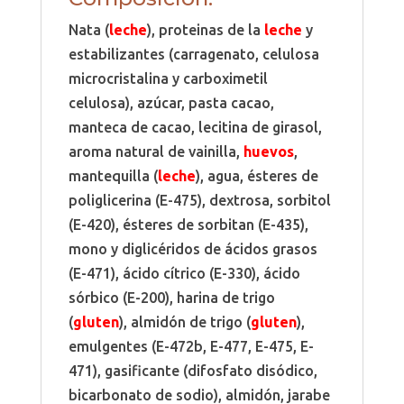
Nata (
leche
), proteinas de la
leche
y
estabilizantes (carragenato, celulosa
microcristalina y carboximetil
celulosa), azúcar, pasta cacao,
manteca de cacao, lecitina de girasol,
aroma natural de vainilla,
huevos
,
mantequilla (
leche
), agua, ésteres de
poliglicerina (E-475), dextrosa, sorbitol
(E-420), ésteres de sorbitan (E-435),
mono y diglicéridos de ácidos grasos
(E-471), ácido cítrico (E-330), ácido
sórbico (E-200), harina de trigo
(
gluten
), almidón de trigo (
gluten
),
emulgentes (E-472b, E-477, E-475, E-
471), gasificante (difosfato disódico,
bicarbonato de sodio), almidón, jarabe