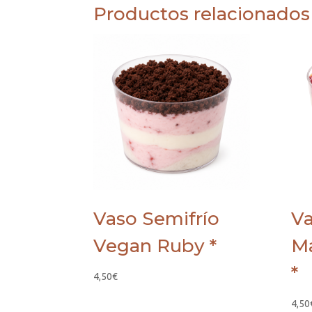
Productos relacionados
Vaso Semifrío
Va
Vegan Ruby *
Ma
*
4,50
€
4,50