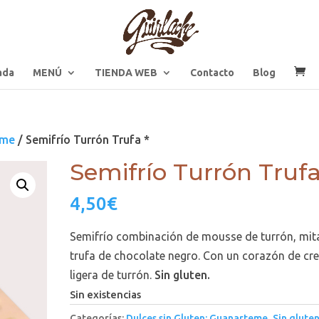
ada
MENÚ
TIENDA WEB
Contacto
Blog
eme
/ Semifrío Turrón Trufa *
Semifrío Turrón Trufa
4,50
€
Semifrío combinación de mousse de turrón, mit
trufa de chocolate negro. Con un corazón de c
ligera de turrón.
Sin gluten.
Sin existencias
Categorías:
Dulces sin Gluten: Guanarteme
,
Sin gluten