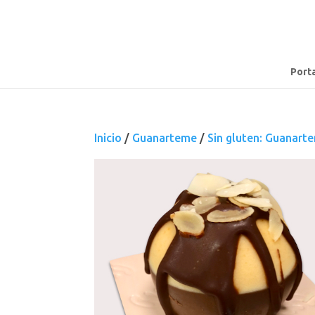
Port
Inicio
/
Guanarteme
/
Sin gluten: Guanart