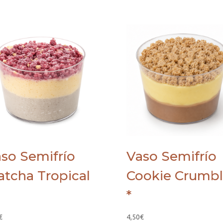
so Semifrío
Vaso Semifrío
tcha Tropical
Cookie Crumb
*
€
4,50
€