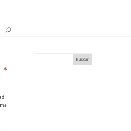
 *
ad
rema
: