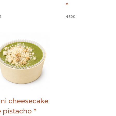
*
€
4,50
€
ni cheesecake
 pistacho *