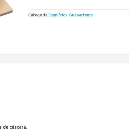
-
Limoncello
Categoría:
Semifríos: Guanarteme
*
cantidad
s de cáscara.