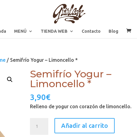
ada
MENÚ
TIENDA WEB
Contacto
Blog
eme
/ Semifrío Yogur – Limoncello *
Semifrío Yogur –
Limoncello *
3,90
€
Relleno de yogur con corazón de limoncello.
Semifrío
Añadir al carrito
Yogur