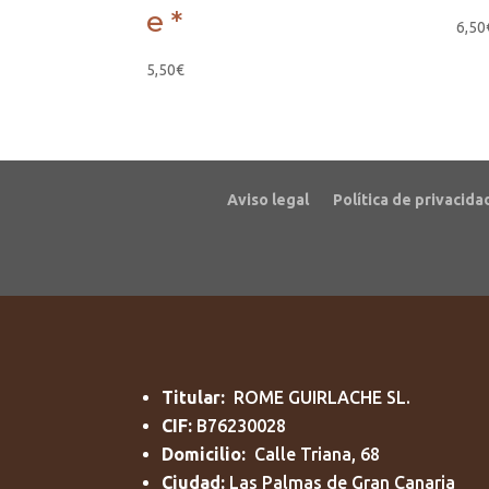
e *
6,50
5,50
€
Aviso legal
Política de privacida
Titular:
ROME GUIRLACHE SL.
CIF:
B76230028
Domicilio:
Calle Triana, 68
Ciudad:
Las Palmas de Gran Canaria