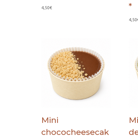
*
4,50
€
4,50
Mini
Mi
chococheesecak
de