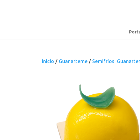
Port
Inicio
/
Guanarteme
/
Semifríos: Guanart