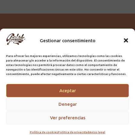
Gestionar consentimiento
Titular:
ROME GUIRLACHE SL.
CIF:
B76230028
Para ofrecer las mejores experiencias, utilizamos tecnologías como las cookies
Domicilio:
Calle Triana, 68
para almacenar y/o acceder a la información del dispositivo. El consentimiento de
Ciudad:
Las Palmas de Gran Canaria
estas tecnologías nos permitirá procesar datos como el comportamiento de
navegación o las identificaciones únicas en este sitio. No consentir o retirar el
Registro Sanitario:
GC/20/PH/7192
consentimiento, puede afectar negativamente a ciertas características y funciones.
Aceptar
@2025 Guirlache | Mantenimiento CLYMA Informática
Denegar
Ver preferencias
Política de cookies
Política de privacidad
Aviso legal