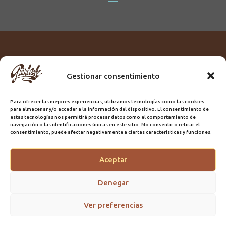
Gestionar consentimiento
Titular:
ROME GUIRLACHE SL.
CIF:
B76230028
Para ofrecer las mejores experiencias, utilizamos tecnologías como las cookies
Domicilio:
Calle Triana, 68
para almacenar y/o acceder a la información del dispositivo. El consentimiento de
Ciudad:
Las Palmas de Gran Canaria
estas tecnologías nos permitirá procesar datos como el comportamiento de
navegación o las identificaciones únicas en este sitio. No consentir o retirar el
Registro Sanitario:
GC/20/PH/7192
consentimiento, puede afectar negativamente a ciertas características y funciones.
Aceptar
@2025 Guirlache | Mantenimiento CLYMA Informática
Denegar
Ver preferencias