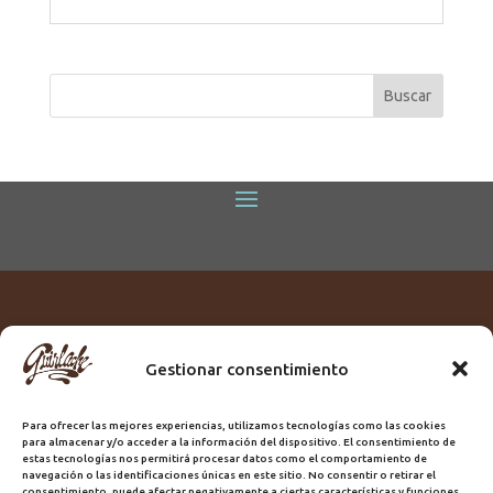
Gestionar consentimiento
Titular:
ROME GUIRLACHE SL.
CIF:
B76230028
Para ofrecer las mejores experiencias, utilizamos tecnologías como las cookies
Domicilio:
Calle Triana, 68
para almacenar y/o acceder a la información del dispositivo. El consentimiento de
Ciudad:
Las Palmas de Gran Canaria
estas tecnologías nos permitirá procesar datos como el comportamiento de
navegación o las identificaciones únicas en este sitio. No consentir o retirar el
Registro Sanitario:
GC/20/PH/7192
consentimiento, puede afectar negativamente a ciertas características y funciones.