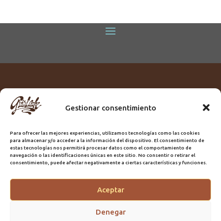
Gestionar consentimiento
Titular:
ROME GUIRLACHE SL.
CIF:
B76230028
Para ofrecer las mejores experiencias, utilizamos tecnologías como las cookies
Domicilio:
Calle Triana, 68
para almacenar y/o acceder a la información del dispositivo. El consentimiento de
Ciudad:
Las Palmas de Gran Canaria
estas tecnologías nos permitirá procesar datos como el comportamiento de
navegación o las identificaciones únicas en este sitio. No consentir o retirar el
Registro Sanitario:
GC/20/PH/7192
consentimiento, puede afectar negativamente a ciertas características y funciones.
Aceptar
@2025 Guirlache | Mantenimiento CLYMA Informática
Denegar