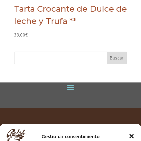
Tarta Crocante de Dulce de
leche y Trufa **
39,00
€
Gestionar consentimiento
Titular:
ROME GUIRLACHE SL.