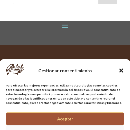
Gestionar consentimiento
Titular:
ROME GUIRLACHE SL.
CIF:
B76230028
Para ofrecer las mejores experiencias, utilizamos tecnologías como las cookies
Domicilio:
Calle Triana, 68
para almacenar y/o acceder a la información del dispositivo. El consentimiento de
Ciudad:
Las Palmas de Gran Canaria
estas tecnologías nos permitirá procesar datos como el comportamiento de
navegación o las identificaciones únicas en este sitio. No consentir o retirar el
Registro Sanitario:
GC/20/PH/7192
consentimiento, puede afectar negativamente a ciertas características y funciones.
Aceptar
@2025 Guirlache | Mantenimiento CLYMA Informática