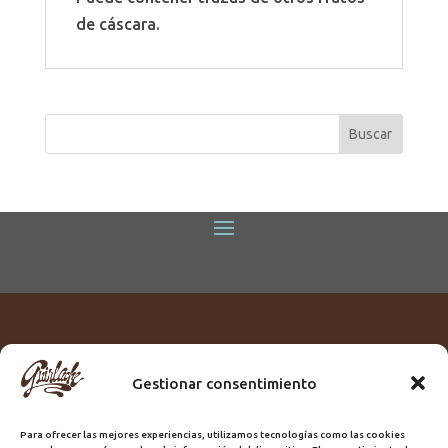
de cáscara.
Gestionar consentimiento
Titular:
ROME GUIRLACHE SL.
CIF:
B76230028
Para ofrecer las mejores experiencias, utilizamos tecnologías como las cookies
Domicilio:
Calle Triana, 68