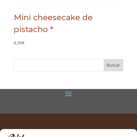
Mini cheesecake de
pistacho *
6,50
€