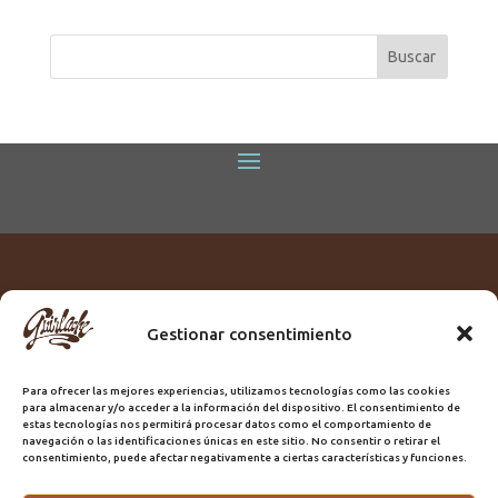
Gestionar consentimiento
Titular:
ROME GUIRLACHE SL.
CIF:
B76230028
Para ofrecer las mejores experiencias, utilizamos tecnologías como las cookies
Domicilio:
Calle Triana, 68
para almacenar y/o acceder a la información del dispositivo. El consentimiento de
Ciudad:
Las Palmas de Gran Canaria
estas tecnologías nos permitirá procesar datos como el comportamiento de
navegación o las identificaciones únicas en este sitio. No consentir o retirar el
Registro Sanitario:
GC/20/PH/7192
consentimiento, puede afectar negativamente a ciertas características y funciones.