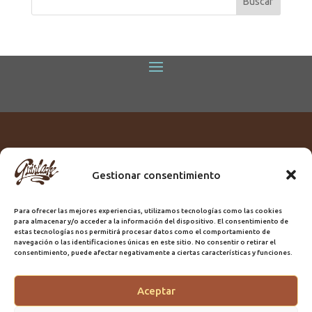
Gestionar consentimiento
Titular:
ROME GUIRLACHE SL.
CIF:
B76230028
Para ofrecer las mejores experiencias, utilizamos tecnologías como las cookies
Domicilio:
Calle Triana, 68
para almacenar y/o acceder a la información del dispositivo. El consentimiento de
Ciudad:
Las Palmas de Gran Canaria
estas tecnologías nos permitirá procesar datos como el comportamiento de
navegación o las identificaciones únicas en este sitio. No consentir o retirar el
Registro Sanitario:
GC/20/PH/7192
consentimiento, puede afectar negativamente a ciertas características y funciones.
Aceptar
@2025 Guirlache | Mantenimiento CLYMA Informática