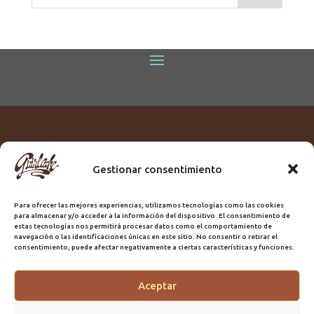
Gestionar consentimiento
Titular:
ROME GUIRLACHE SL.
CIF:
B76230028
Para ofrecer las mejores experiencias, utilizamos tecnologías como las cookies
Domicilio:
Calle Triana, 68
para almacenar y/o acceder a la información del dispositivo. El consentimiento de
Ciudad:
Las Palmas de Gran Canaria
estas tecnologías nos permitirá procesar datos como el comportamiento de
navegación o las identificaciones únicas en este sitio. No consentir o retirar el
Registro Sanitario:
GC/20/PH/7192
consentimiento, puede afectar negativamente a ciertas características y funciones.
Aceptar
@2025 Guirlache | Mantenimiento CLYMA Informática