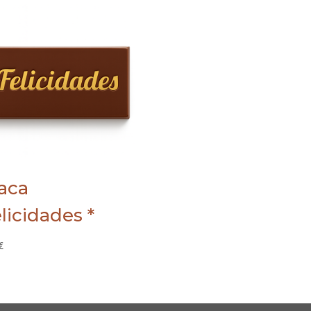
aca
licidades *
€