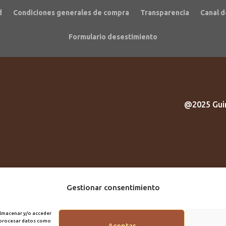
d
Condiciones generales de compra
Transparencia
Canal d
Formulario desestimiento
@2025 Guir
Gestionar consentimiento
almacenar y/o acceder
á procesar datos como
Aceptar