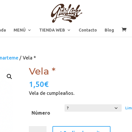
ada
MENÚ
TIENDA WEB
Contacto
Blog
narteme
/ Vela *
Vela *
1,50
€
Vela de cumpleaños.
Lim
Número
Vela