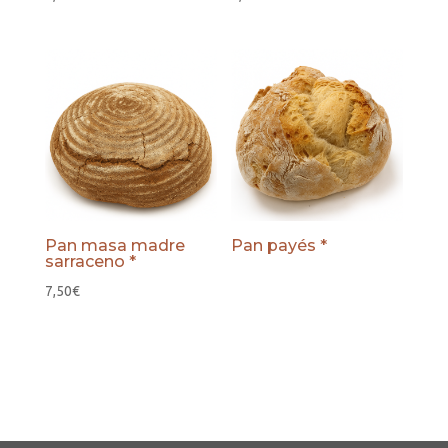
Pan masa madre
Pan payés *
sarraceno *
7,50
€