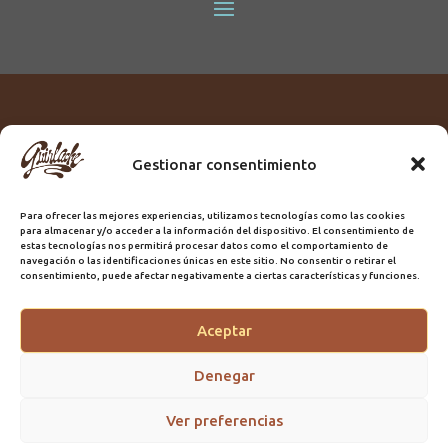
Gestionar consentimiento
Titular:
ROME GUIRLACHE SL.
CIF:
B76230028
Para ofrecer las mejores experiencias, utilizamos tecnologías como las cookies
Domicilio:
Calle Triana, 68
para almacenar y/o acceder a la información del dispositivo. El consentimiento de
Ciudad:
Las Palmas de Gran Canaria
estas tecnologías nos permitirá procesar datos como el comportamiento de
navegación o las identificaciones únicas en este sitio. No consentir o retirar el
Registro Sanitario:
GC/20/PH/7192
consentimiento, puede afectar negativamente a ciertas características y funciones.
Aceptar
@2025 Guirlache | Mantenimiento CLYMA Informática
Denegar
Ver preferencias