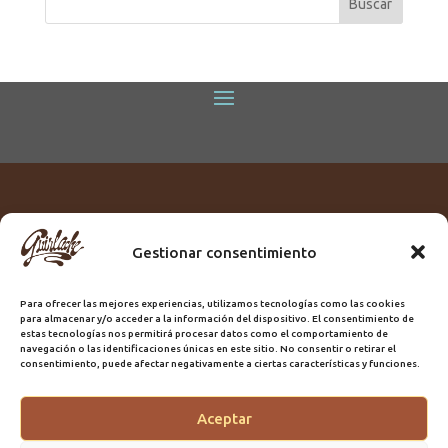
Gestionar consentimiento
Titular:
ROME GUIRLACHE SL.
CIF:
B76230028
Para ofrecer las mejores experiencias, utilizamos tecnologías como las cookies
Domicilio:
Calle Triana, 68
para almacenar y/o acceder a la información del dispositivo. El consentimiento de
Ciudad:
Las Palmas de Gran Canaria
estas tecnologías nos permitirá procesar datos como el comportamiento de
navegación o las identificaciones únicas en este sitio. No consentir o retirar el
Registro Sanitario:
GC/20/PH/7192
consentimiento, puede afectar negativamente a ciertas características y funciones.
Aceptar
@2025 Guirlache | Mantenimiento CLYMA Informática