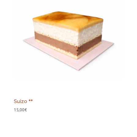
hasta
28,00€
Suizo **
15,00
€