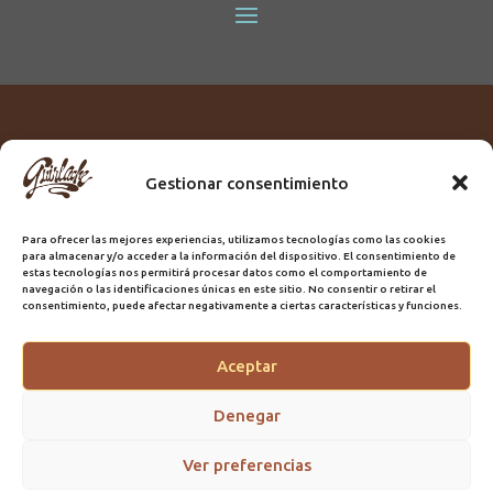
15,00€
hasta
28,00€
Gestionar consentimiento
Titular:
ROME GUIRLACHE SL.
CIF:
B76230028
Para ofrecer las mejores experiencias, utilizamos tecnologías como las cookies
Domicilio:
Calle Triana, 68
para almacenar y/o acceder a la información del dispositivo. El consentimiento de
Ciudad:
Las Palmas de Gran Canaria
estas tecnologías nos permitirá procesar datos como el comportamiento de
navegación o las identificaciones únicas en este sitio. No consentir o retirar el
Registro Sanitario:
GC/20/PH/7192
consentimiento, puede afectar negativamente a ciertas características y funciones.
Aceptar
@2025 Guirlache | Mantenimiento CLYMA Informática
Denegar
Ver preferencias