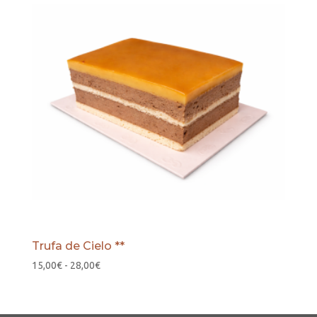
Trufa de Cielo **
Rango
15,00
€
-
28,00
€
de
precios:
desde