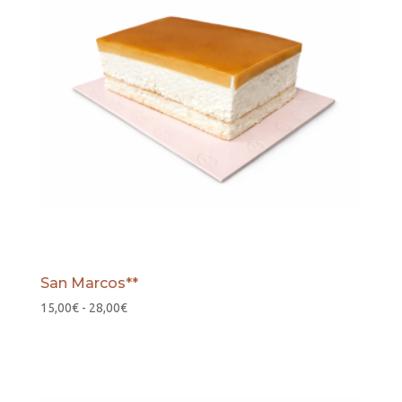
San Marcos**
Rango
15,00
€
-
28,00
€
de
precios:
desde
15,00€