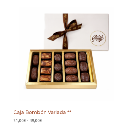
Caja Bombón Variada **
Rango
21,00
€
-
49,00
€
de