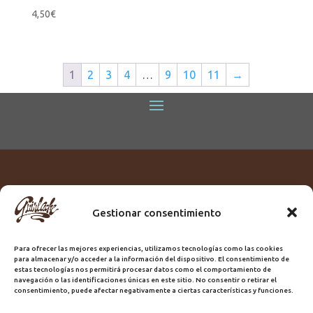
4,50
€
1
2
3
4
…
9
10
11
→
Gestionar consentimiento
Titular:
ROME GUIRLACHE SL.
CIF:
B76230028
Para ofrecer las mejores experiencias, utilizamos tecnologías como las cookies
Domicilio:
Calle Triana, 68
para almacenar y/o acceder a la información del dispositivo. El consentimiento de
Ciudad:
Las Palmas de Gran Canaria
estas tecnologías nos permitirá procesar datos como el comportamiento de
navegación o las identificaciones únicas en este sitio. No consentir o retirar el
Registro Sanitario:
GC/20/PH/7192
consentimiento, puede afectar negativamente a ciertas características y funciones.