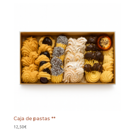
precios:
desde
21,00€
hasta
49,00€
Caja de pastas **
12,50
€