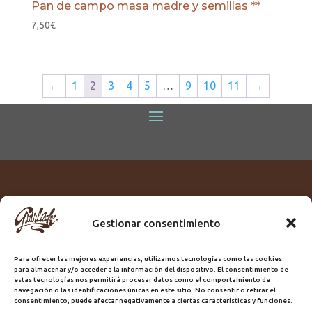
Pan de campo masa madre y semillas **
7,50
€
←
1
2
3
4
5
…
9
10
11
→
Gestionar consentimiento
Titular:
ROME GUIRLACHE SL.
CIF:
B76230028
Para ofrecer las mejores experiencias, utilizamos tecnologías como las cookies
Domicilio:
Calle Triana, 68
para almacenar y/o acceder a la información del dispositivo. El consentimiento de
Ciudad:
Las Palmas de Gran Canaria
estas tecnologías nos permitirá procesar datos como el comportamiento de
navegación o las identificaciones únicas en este sitio. No consentir o retirar el
Registro Sanitario:
GC/20/PH/7192
consentimiento, puede afectar negativamente a ciertas características y funciones.