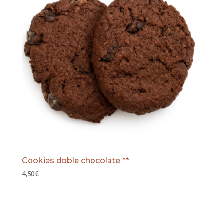
Cookies doble chocolate **
4,50
€