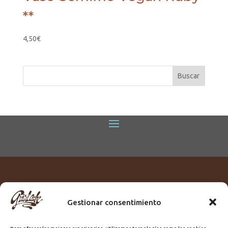
**
4,50
€
Gestionar consentimiento
Titular:
ROME GUIRLACHE SL.
CIF:
B76230028