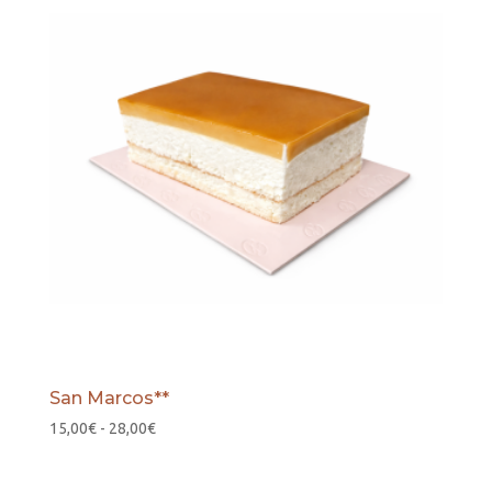
San Marcos**
Rango
15,00
€
-
28,00
€
de
precios: