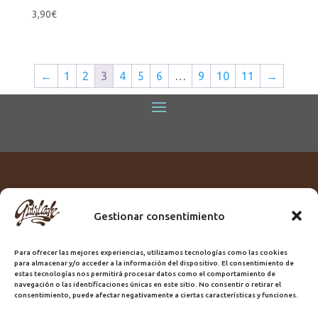
3,90
€
←
1
2
3
4
5
6
…
9
10
11
→
Gestionar consentimiento
Titular:
ROME GUIRLACHE SL.
CIF:
B76230028
Para ofrecer las mejores experiencias, utilizamos tecnologías como las cookies
Domicilio:
Calle Triana, 68
para almacenar y/o acceder a la información del dispositivo. El consentimiento de
Ciudad:
Las Palmas de Gran Canaria
estas tecnologías nos permitirá procesar datos como el comportamiento de
navegación o las identificaciones únicas en este sitio. No consentir o retirar el
Registro Sanitario:
GC/20/PH/7192
consentimiento, puede afectar negativamente a ciertas características y funciones.