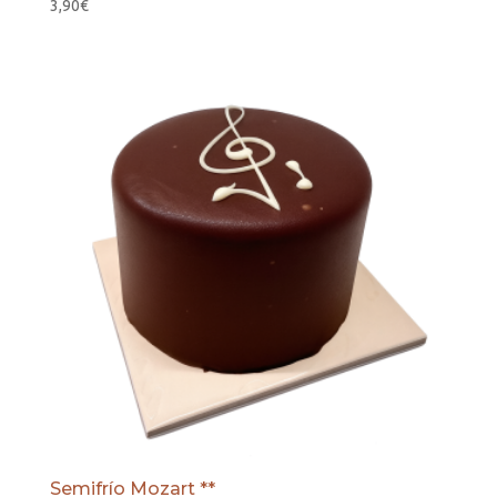
3,90
€
Semifrío Mozart **