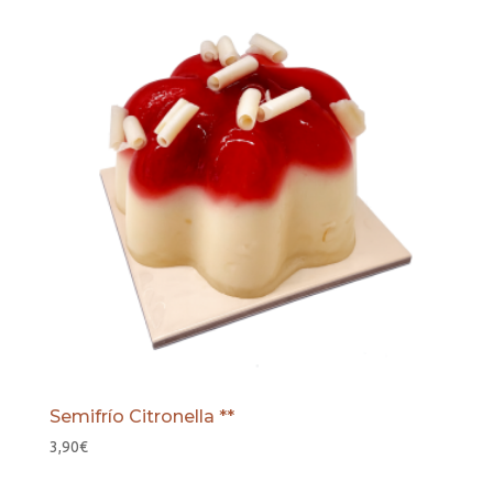
desde
15,00€
hasta
28,00€
Semifrío Citronella **
3,90
€