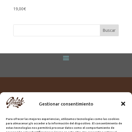
19,00
€
Gestionar consentimiento
Titular:
ROME GUIRLACHE SL.
CIF:
B76230028
Para ofrecer las mejores experiencias, utilizamos tecnologías como las cookies
Domicilio:
Calle Triana, 68
para almacenar y/o acceder a la información del dispositivo. El consentimiento de
Ciudad:
Las Palmas de Gran Canaria
estas tecnologías nos permitirá procesar datos como el comportamiento de