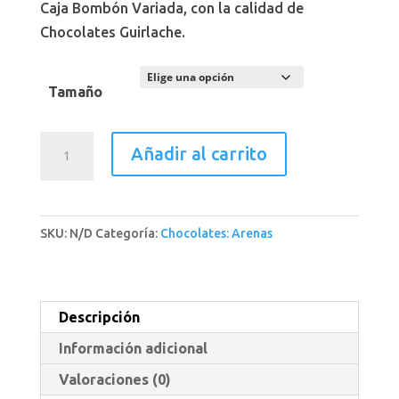
de
Caja Bombón Variada, con la calidad de
precios:
Chocolates Guirlache.
desde
21,00€
Tamaño
hasta
49,00€
Caja
Añadir al carrito
Bombón
Variada
**
SKU:
N/D
Categoría:
Chocolates: Arenas
cantidad
Descripción
Información adicional
Valoraciones (0)