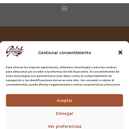
Gestionar consentimiento
Titular:
ROME GUIRLACHE SL.
CIF:
B76230028
Para ofrecer las mejores experiencias, utilizamos tecnologías como las cookies
Domicilio:
Calle Triana, 68
para almacenar y/o acceder a la información del dispositivo. El consentimiento de
Ciudad:
Las Palmas de Gran Canaria
estas tecnologías nos permitirá procesar datos como el comportamiento de
navegación o las identificaciones únicas en este sitio. No consentir o retirar el
Registro Sanitario:
GC/20/PH/7192
consentimiento, puede afectar negativamente a ciertas características y funciones.
Aceptar
@2025 Guirlache | Mantenimiento CLYMA Informática
Denegar
Ver preferencias