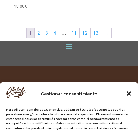
18,00
€
1
2
3
4
…
11
12
13
→
Gestionar consentimiento
Titular:
ROME GUIRLACHE SL.
CIF:
B76230028
Para ofrecer las mejores experiencias, utilizamos tecnologías como las cookies
Domicilio:
Calle Triana, 68
para almacenar y/o acceder a la información del dispositivo. El consentimiento de
Ciudad:
Las Palmas de Gran Canaria
estas tecnologías nos permitirá procesar datos como el comportamiento de
navegación o las identificaciones únicas en este sitio. No consentir o retirar el
Registro Sanitario:
GC/20/PH/7192
consentimiento, puede afectar negativamente a ciertas características y funciones.