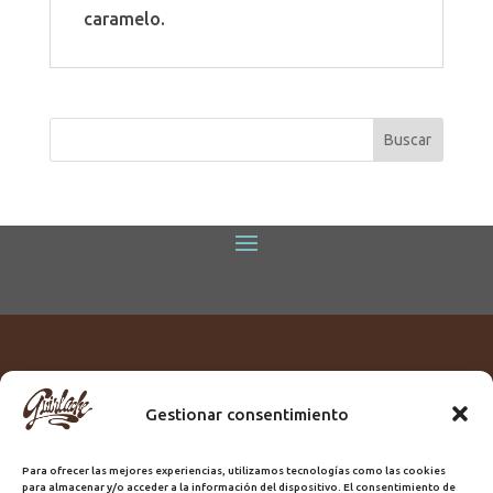
caramelo.
Gestionar consentimiento
Titular:
ROME GUIRLACHE SL.
CIF:
B76230028
Para ofrecer las mejores experiencias, utilizamos tecnologías como las cookies
Domicilio:
Calle Triana, 68
para almacenar y/o acceder a la información del dispositivo. El consentimiento de