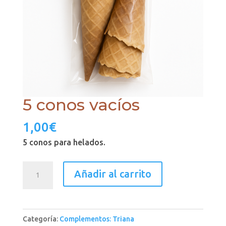
5 conos vacíos
1,00
€
5 conos para helados.
5
Añadir al carrito
conos
vacíos
cantidad
Categoría:
Complementos: Triana