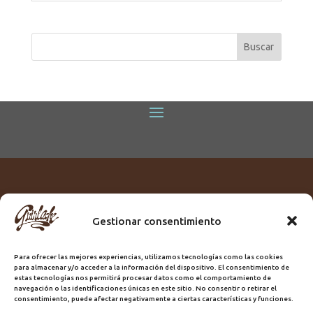
Gestionar consentimiento
Titular:
ROME GUIRLACHE SL.
CIF:
B76230028
Para ofrecer las mejores experiencias, utilizamos tecnologías como las cookies
Domicilio:
Calle Triana, 68
para almacenar y/o acceder a la información del dispositivo. El consentimiento de
Ciudad:
Las Palmas de Gran Canaria
estas tecnologías nos permitirá procesar datos como el comportamiento de
navegación o las identificaciones únicas en este sitio. No consentir o retirar el
Registro Sanitario:
GC/20/PH/7192
consentimiento, puede afectar negativamente a ciertas características y funciones.