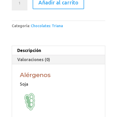
Añadir al carrito
negro
70%
masa
Categoría:
Chocolates: Triana
selecta
cantidad
Descripción
Valoraciones (0)
Alérgenos
Soja