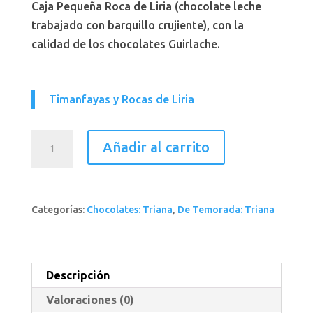
Caja Pequeña Roca de Liria (chocolate leche
trabajado con barquillo crujiente), con la
calidad de los chocolates Guirlache.
Timanfayas y Rocas de Liria
Caja
Añadir al carrito
Pequeña
Roca
de
Categorías:
Chocolates: Triana
,
De Temorada: Triana
Liria
cantidad
Descripción
Valoraciones (0)