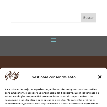
Gestionar consentimiento
Titular:
ROME GUIRLACHE SL.
CIF:
B76230028
Para ofrecer las mejores experiencias, utilizamos tecnologías como las cookies
Domicilio:
Calle Triana, 68
para almacenar y/o acceder a la información del dispositivo. El consentimiento de
Ciudad:
Las Palmas de Gran Canaria
estas tecnologías nos permitirá procesar datos como el comportamiento de
navegación o las identificaciones únicas en este sitio. No consentir o retirar el
Registro Sanitario:
GC/20/PH/7192
consentimiento, puede afectar negativamente a ciertas características y funciones.