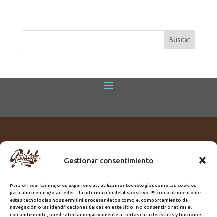
Gestionar consentimiento
Titular:
ROME GUIRLACHE SL.
CIF:
B76230028
Para ofrecer las mejores experiencias, utilizamos tecnologías como las cookies
Domicilio:
Calle Triana, 68
para almacenar y/o acceder a la información del dispositivo. El consentimiento de
Ciudad:
Las Palmas de Gran Canaria
estas tecnologías nos permitirá procesar datos como el comportamiento de
navegación o las identificaciones únicas en este sitio. No consentir o retirar el
Registro Sanitario:
GC/20/PH/7192
consentimiento, puede afectar negativamente a ciertas características y funciones.