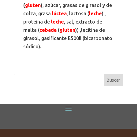
(
gluten
)
, azúcar, grasas de girasol y de
colza, grasa
láctea
, lactosa (
leche
) ,
proteína de
leche
, sal, extracto de
malta (
cebada
(
gluten
)
) ,lecitina de
girasol, gasificante E500ii (bicarbonato
sódico).