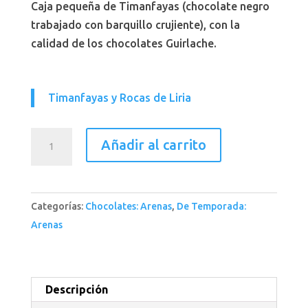
Caja pequeña de Timanfayas (chocolate negro
trabajado con barquillo crujiente), con la
calidad de los chocolates Guirlache.
Timanfayas y Rocas de Liria
Caja
Añadir al carrito
Pequeña
Timanfayas
**
Categorías:
Chocolates: Arenas
,
De Temporada:
cantidad
Arenas
Descripción