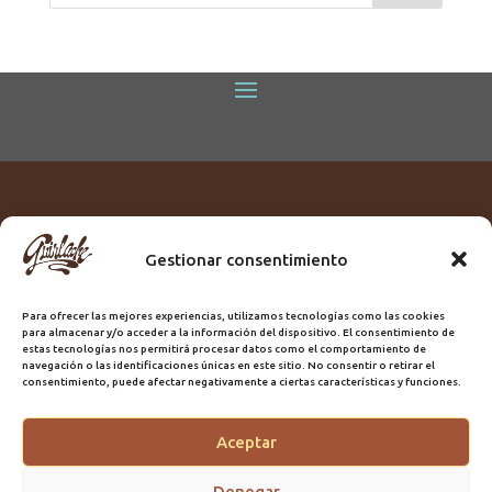
Gestionar consentimiento
Titular:
ROME GUIRLACHE SL.
CIF:
B76230028
Para ofrecer las mejores experiencias, utilizamos tecnologías como las cookies
Domicilio:
Calle Triana, 68
para almacenar y/o acceder a la información del dispositivo. El consentimiento de
Ciudad:
Las Palmas de Gran Canaria
estas tecnologías nos permitirá procesar datos como el comportamiento de
navegación o las identificaciones únicas en este sitio. No consentir o retirar el
Registro Sanitario:
GC/20/PH/7192
consentimiento, puede afectar negativamente a ciertas características y funciones.
Aceptar
@2025 Guirlache | Mantenimiento CLYMA Informática
Denegar