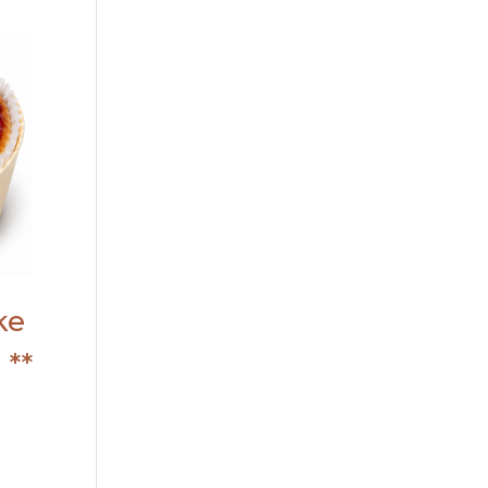
ke
 **