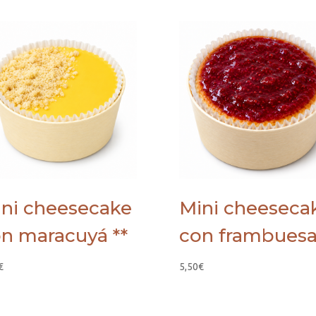
ni cheesecake
Mini cheeseca
n maracuyá **
con frambuesa
€
5,50
€