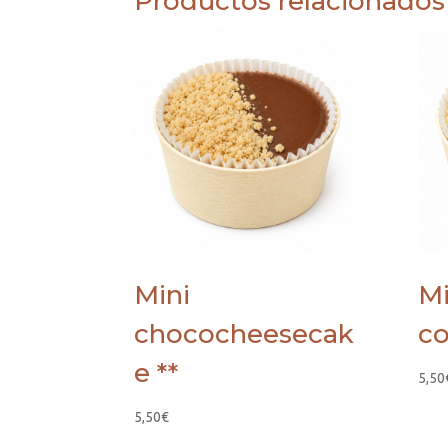
Productos relacionados
Mini
Mi
chococheesecak
co
e **
5,50
5,50
€