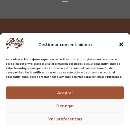
Gestionar consentimiento
Titular:
ROME GUIRLACHE SL.
CIF:
B76230028
Para ofrecer las mejores experiencias, utilizamos tecnologías como las cookies
Domicilio:
Calle Triana, 68
para almacenar y/o acceder a la información del dispositivo. El consentimiento de
Ciudad:
Las Palmas de Gran Canaria
estas tecnologías nos permitirá procesar datos como el comportamiento de
navegación o las identificaciones únicas en este sitio. No consentir o retirar el
Registro Sanitario:
GC/20/PH/7192
consentimiento, puede afectar negativamente a ciertas características y funciones.
Aceptar
@2025 Guirlache | Mantenimiento CLYMA Informática
Denegar
Ver preferencias