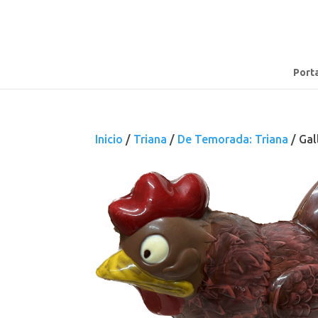
Port
Inicio
/
Triana
/
De Temorada: Triana
/ Gal