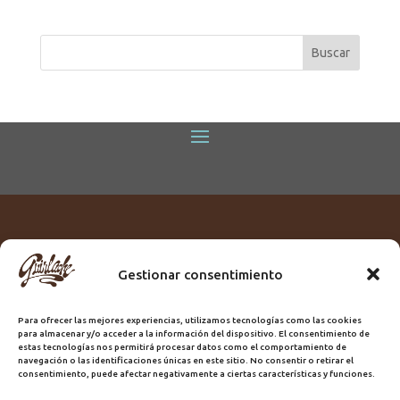
Gestionar consentimiento
Titular:
ROME GUIRLACHE SL.
CIF:
B76230028
Para ofrecer las mejores experiencias, utilizamos tecnologías como las cookies
Domicilio:
Calle Triana, 68
para almacenar y/o acceder a la información del dispositivo. El consentimiento de
Ciudad:
Las Palmas de Gran Canaria
estas tecnologías nos permitirá procesar datos como el comportamiento de
navegación o las identificaciones únicas en este sitio. No consentir o retirar el
Registro Sanitario:
GC/20/PH/7192
consentimiento, puede afectar negativamente a ciertas características y funciones.