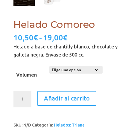
Helado Comoreo
Rango
10,50
€
-
19,00
€
de
Helado a base de chantilly blanco, chocolate y
precios:
galleta negra. Envase de 500 cc.
desde
10,50€
Volumen
hasta
19,00€
Helado
Añadir al carrito
Comoreo
cantidad
SKU:
N/D
Categoría:
Helados: Triana