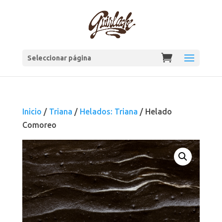
Seleccionar página
Inicio
/
Triana
/
Helados: Triana
/ Helado
Comoreo