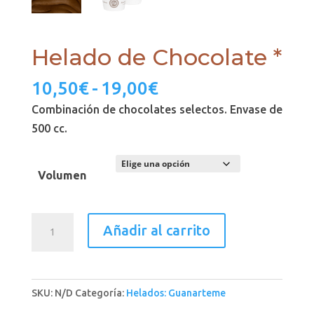
Helado de Chocolate *
Rango
10,50
€
-
19,00
€
de
Combinación de chocolates selectos. Envase de
precios:
500 cc.
desde
10,50€
Volumen
hasta
19,00€
Helado
Añadir al carrito
de
Chocolate
*
SKU:
N/D
Categoría:
Helados: Guanarteme
cantidad