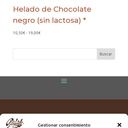
Helado de Chocolate
negro (sin lactosa) *
Rango
10,50
€
-
19,00
€
de
precios:
desde
10,50€
hasta
19,00€
Gestionar consentimiento
Titular:
ROME GUIRLACHE SL.