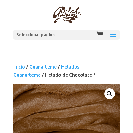
Seleccionar página
Inicio
/
Guanarteme
/
Helados:
Guanarteme
/ Helado de Chocolate *