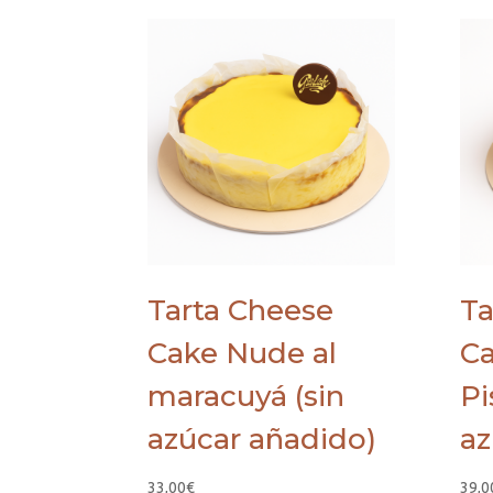
Tarta Cheese
Ta
Cake Nude al
Ca
maracuyá (sin
Pi
azúcar añadido)
az
33,00
€
39,0