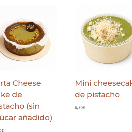
rta Cheese
Mini cheeseca
ke de
de pistacho
stacho (sin
6,50
€
úcar añadido)
0
€