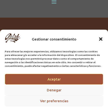
Gestionar consentimiento
Titular:
ROME GUIRLACHE SL.
CIF:
B76230028
Para ofrecer las mejores experiencias, utilizamos tecnologías como las cookies
Domicilio:
Calle Triana, 68
para almacenar y/o acceder a la información del dispositivo. El consentimiento de
Ciudad:
Las Palmas de Gran Canaria
estas tecnologías nos permitirá procesar datos como el comportamiento de
navegación o las identificaciones únicas en este sitio. No consentir o retirar el
Registro Sanitario:
GC/20/PH/7192
consentimiento, puede afectar negativamente a ciertas características y funciones.
Aceptar
@2025 Guirlache | Mantenimiento CLYMA Informática
Denegar
Ver preferencias